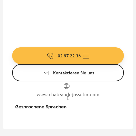
02 97 22 36
▒▒
Kontaktieren Sie uns
www.chateaudejosselin.com
Gesprochene Sprachen
Gesprochene Sprachen