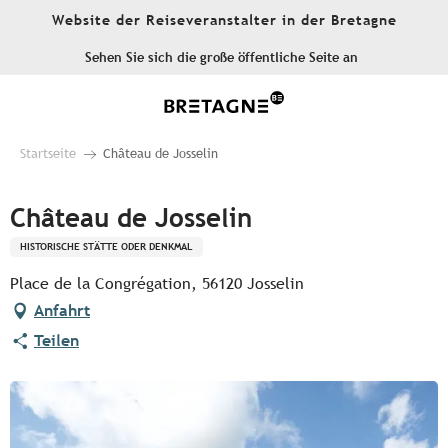
Aller
Website der Reiseveranstalter in der Bretagne
au
contenu
Sehen Sie sich die große öffentliche Seite an
principal
Startseite
Château de Josselin
Château de Josselin
HISTORISCHE STÄTTE ODER DENKMAL
Place de la Congrégation, 56120 Josselin
Anfahrt
Teilen