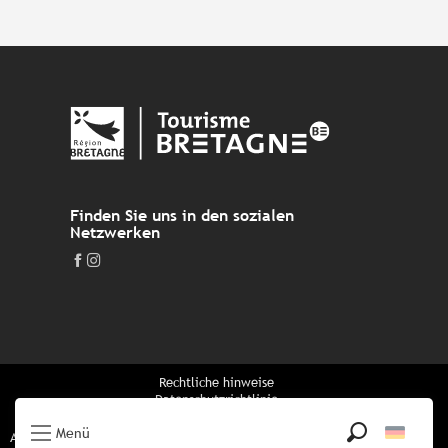
Finden Sie uns in den sozialen
Netzwerken
Rechtliche hinweise
Datenschutzrichtlinie
Cookie-Richtlinie
Menü
Alle Informationen über das Reiseziel auf der allgemein zugänglichen