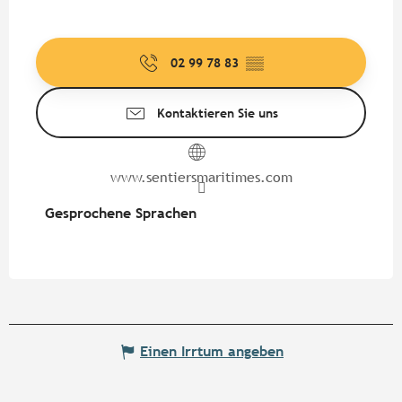
02 99 78 83
▒▒
Kontaktieren Sie uns
www.sentiersmaritimes.com
Gesprochene Sprachen
Gesprochene Sprachen
Einen Irrtum angeben