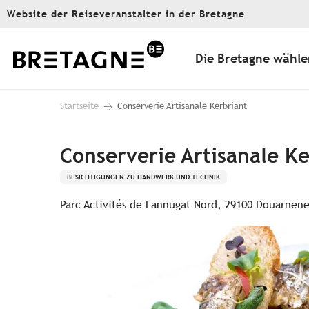
Aller
Website der Reiseveranstalter in der Bretagne
au
contenu
principal
Die Bretagne wähle
Startseite
Conserverie Artisanale Kerbriant
Conserverie Artisanale Ke
BESICHTIGUNGEN ZU HANDWERK UND TECHNIK
Parc Activités de Lannugat Nord, 29100 Douarnen