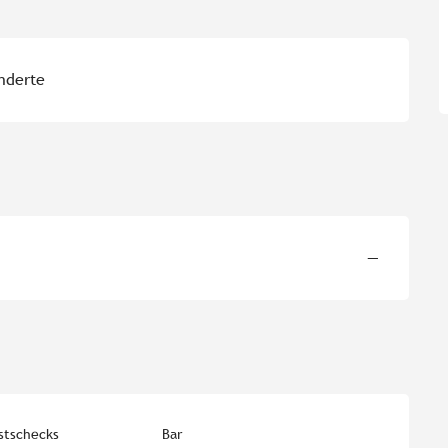
inderte
—
stschecks
Bar