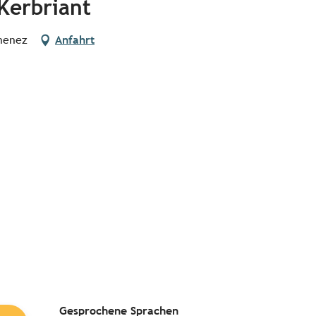
Kerbriant
rnenez
Anfahrt
Gesprochene Sprachen
Gesprochene Sprachen