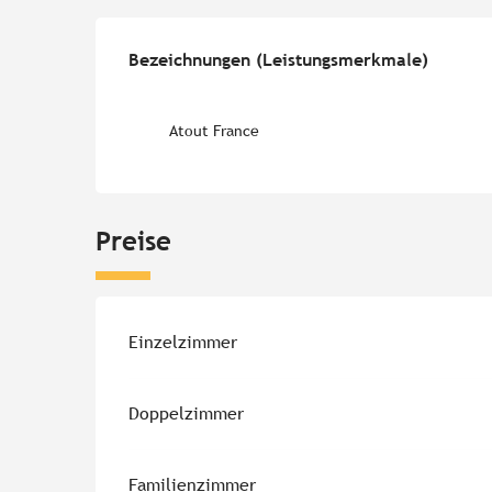
Leistungensmöglichk
Bezeichnungen (Leistungsmerkmale)
Bezeichnungen (Leistungsmerkmale)
Atout France
Preise
Einzelzimmer
Doppelzimmer
Familienzimmer