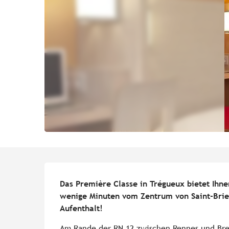
Beschreibung
Das Première Classe in Trégueux bietet Ihne
wenige Minuten vom Zentrum von Saint-Brieuc
Aufenthalt!
Am Rande der RN 12 zwischen Rennes und Brest