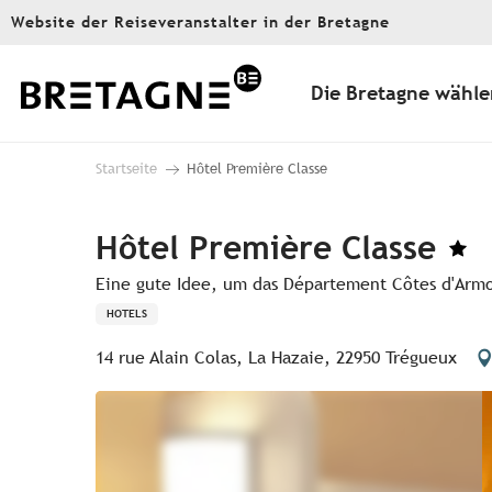
Aller
Website der Reiseveranstalter in der Bretagne
au
contenu
principal
Die Bretagne wähle
Startseite
Hôtel Première Classe
Hôtel Première Classe
Eine gute Idee, um das Département Côtes d'Arm
HOTELS
14 rue Alain Colas, La Hazaie, 22950 Trégueux