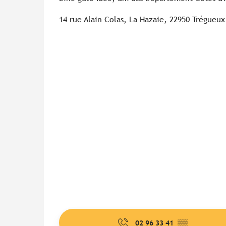
14 rue Alain Colas, La Hazaie, 22950 Trégueux
02 96 33 41
▒▒