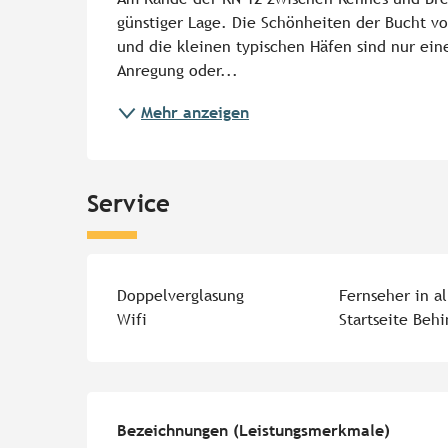
günstiger Lage. Die Schönheiten der Bucht von
und die kleinen typischen Häfen sind nur ein
Anregung oder...
Mehr anzeigen
Service
Doppelverglasung
Fernseher in a
Wifi
Startseite Beh
Leistungensmöglichk
Bezeichnungen (Leistungsmerkmale)
Bezeichnungen (Leistungsmerkmale)