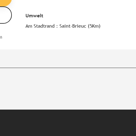
Umwelt
Umwelt
Am Stadtrand :
Saint-Brieuc
(5Km)
m