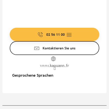
02 56 11 00
▒▒
Kontaktieren Sie uns
www.kaouann.fr
Gesprochene Sprachen
Gesprochene Sprachen