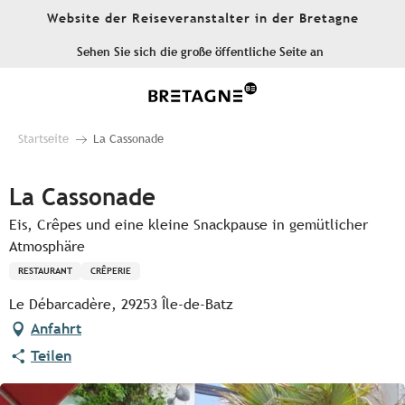
Aller
Website der Reiseveranstalter in der Bretagne
au
contenu
Sehen Sie sich die große öffentliche Seite an
principal
Startseite
La Cassonade
La Cassonade
Eis, Crêpes und eine kleine Snackpause in gemütlicher
Atmosphäre
RESTAURANT
CRÊPERIE
Le Débarcadère, 29253 Île-de-Batz
Anfahrt
Teilen