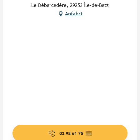
Le Débarcadère, 29253 Île-de-Batz
Anfahrt
02 98 61 75
▒▒