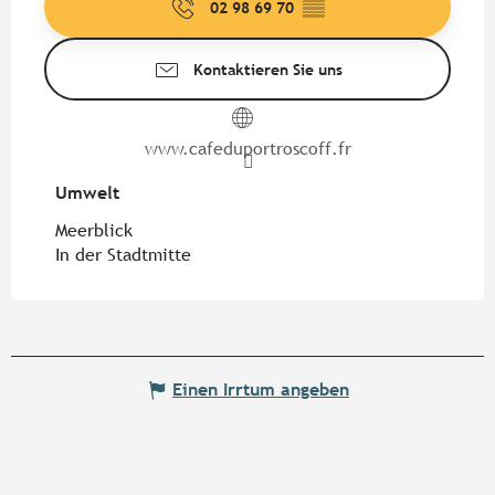
02 98 69 70
▒▒
Kontaktieren Sie uns
www.cafeduportroscoff.fr
Umwelt
Umwelt
Meerblick
In der Stadtmitte
Einen Irrtum angeben