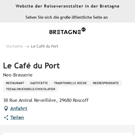
Aller
Website der Reiseveranstalter in der Bretagne
au
contenu
Sehen Sie sich die große öffentliche Seite an
principal
Startseite
Le Café du Port
Le Café du Port
Neo-Brasserie
RESTAURANT
GASTSTÄTTE
TRADITIONELLE KÜCHE
MEERESPRODUKTE
TEESALON/EISDIELE/CHOCOLATIER
38 Rue Amiral Reveillère, 29680 Roscoff
Anfahrt
Teilen