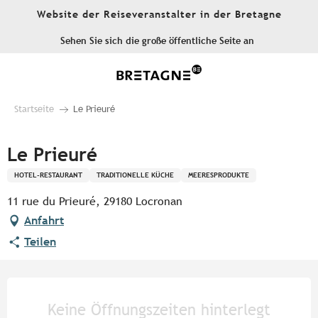
Aller
Website der Reiseveranstalter in der Bretagne
au
contenu
Sehen Sie sich die große öffentliche Seite an
principal
Startseite
Le Prieuré
Le Prieuré
HOTEL-RESTAURANT
TRADITIONELLE KÜCHE
MEERESPRODUKTE
11 rue du Prieuré, 29180 Locronan
Anfahrt
Teilen
Öffnungszeiten & Kontaktdate
Keine Öffnungszeiten hinterlegt