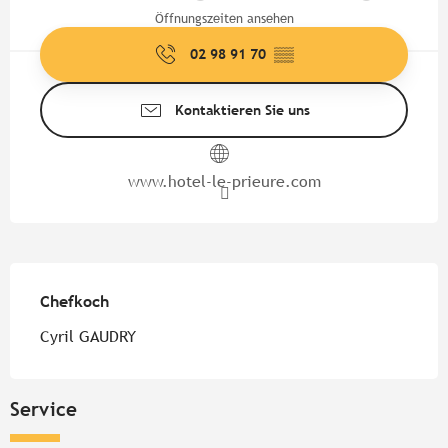
Öffnungszeiten ansehen
02 98 91 70
▒▒
Kontaktieren Sie uns
www.hotel-le-prieure.com
Chefkoch
Chefkoch
Cyril GAUDRY
Service