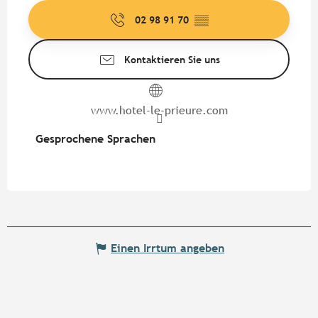
02 98 91 70
▒▒
Kontaktieren Sie uns
www.hotel-le-prieure.com
Gesprochene Sprachen
Gesprochene Sprachen
Einen Irrtum angeben