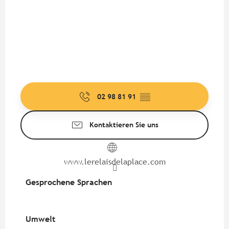
02 98 81 91
▒▒
Kontaktieren Sie uns
www.lerelaisdelaplace.com
Gesprochene Sprachen
Gesprochene Sprachen
Umwelt
Umwelt