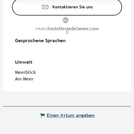
Kontaktieren Sie uns
www.hostelleriedelamer.com
Gesprochene Sprachen
Gesprochene Sprachen
Umwelt
Umwelt
Meerblick
Am Meer
Einen Irrtum angeben