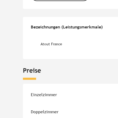
Leistungensmöglichk
Bezeichnungen (Leistungsmerkmale)
Bezeichnungen (Leistungsmerkmale)
Atout France
Preise
Einzelzimmer
Doppelzimmer