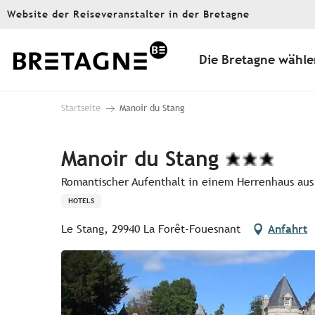
Aller
Website der Reiseveranstalter in der Bretagne
au
contenu
principal
Die Bretagne wähle
Startseite
Manoir du Stang
Manoir du Stang
Romantischer Aufenthalt in einem Herrenhaus au
HOTELS
Le Stang, 29940 La Forêt-Fouesnant
Anfahrt