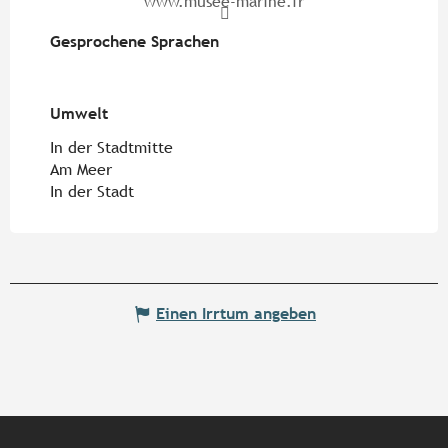
www.musee-marine.fr
Gesprochene Sprachen
Gesprochene Sprachen
Umwelt
Umwelt
In der Stadtmitte
Am Meer
In der Stadt
Einen Irrtum angeben