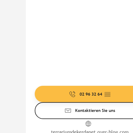
02 96 32 64
▒▒
Kontaktieren Sie uns
terrariumdekerdanet.over-blog.com