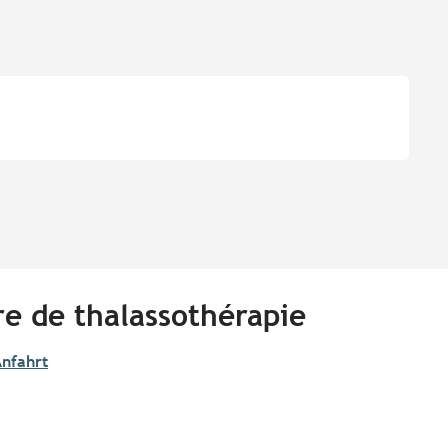
re de thalassothérapie
nfahrt