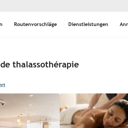
n
Routenvorschläge
Dienstleistungen
Anr
 de thalassothérapie
hrt