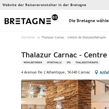
Aller
Website der Reiseveranstalter in der Bretagne
au
contenu
principal
Die Bretagne wähle
Startseite
Thalazur Carnac - Centre de thalassothérapie
Thalazur Carnac - Centre
WOHLBEFINDEN
SPORTHALLE
SPA
THALASSOTHERAPIE
4 Avenue De L'Atlantique, 56340 Carnac
Anfa