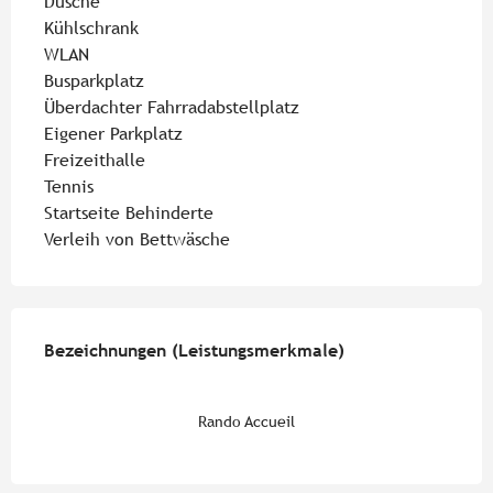
Dusche
Kühlschrank
WLAN
Busparkplatz
Überdachter Fahrradabstellplatz
Eigener Parkplatz
Freizeithalle
Tennis
Startseite Behinderte
Verleih von Bettwäsche
Leistungensmöglichkeiten
Bezeichnungen (Leistungsmerkmale)
Bezeichnungen (Leistungsmerkmale)
Rando Accueil