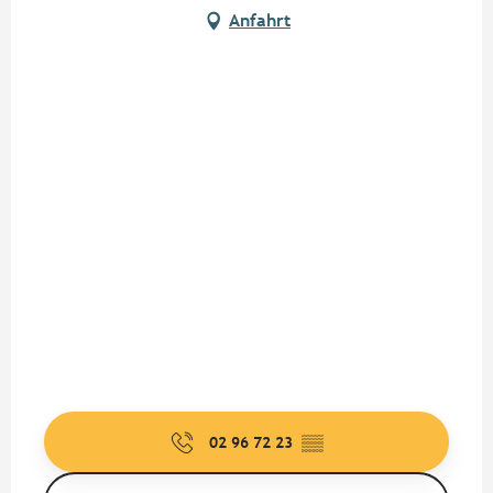
Anfahrt
02 96 72 23
▒▒