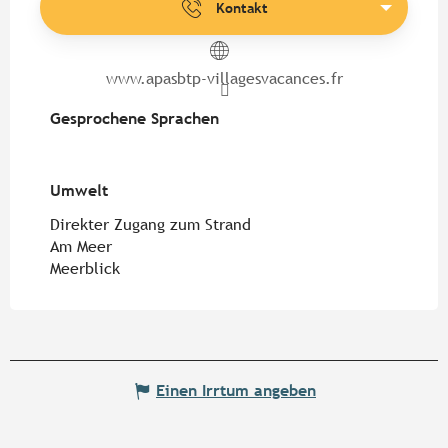
Kontakt
www.apasbtp-villagesvacances.fr
Gesprochene Sprachen
Gesprochene Sprachen
Umwelt
Umwelt
Direkter Zugang zum Strand
Am Meer
Meerblick
Einen Irrtum angeben