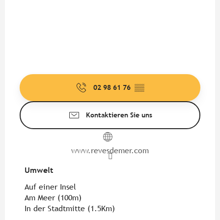
02 98 61 76
▒▒
Kontaktieren Sie uns
www.revesdemer.com
Umwelt
Umwelt
Auf einer Insel
Am Meer
(100m)
In der Stadtmitte
(1.5Km)