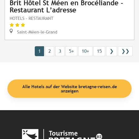
Brit Hôtel St Méen en Brocéliande -
Restaurant L’adresse
HOTELS - RESTAURANT
Saint-Méen-le-Grand
1
2
3
5+
10+
15
❯
❯❯
Alle Hotels auf der Website bretagne-reisen.de
anzeigen